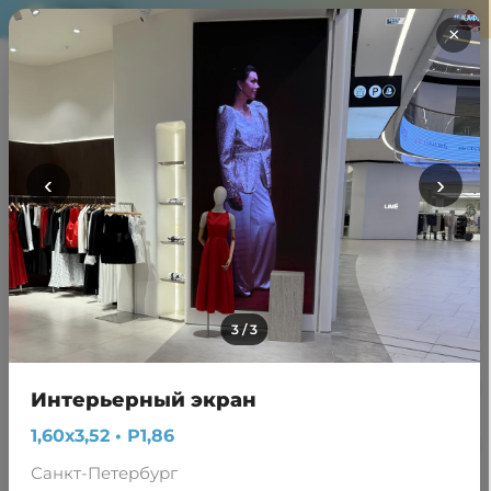
S'n'R
×
Главная
Портфолио
Примеры выполняемых
работ
‹
›
Уличные и интерьерные проекты, реализованные
нашей командой в кратчайшие сроки и с отличным
качеством
3 / 3
Изготовление металлоконструкций
Уличные решения digital реклама
Интерьерный экран
1,60х3,52 • Р1,86
Интерьерные решения
Санкт-Петербург