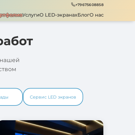
+79675608858
ртфолио
Услуги
О LED-экранах
Блог
О нас
работ
 нашей
ством
ады
Сервис LED экранов