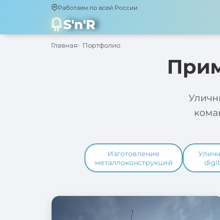
Работаем по всей России
S'n'R
Главная
Портфолио
Прим
Уличн
кома
Изготовление
Улич
металлоконструкций
digi